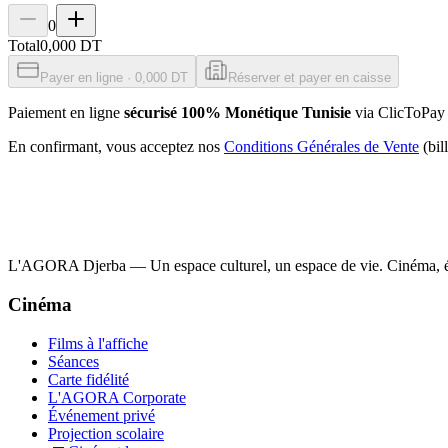
0
Total
0,000 DT
Payer en ligne · 0,000 DT
Réserver et payer en caisse
Paiement en ligne
sécurisé 100% Monétique Tunisie
via ClicToPay 
En confirmant, vous acceptez nos
Conditions Générales de Vente
(bi
L'AGORA Djerba — Un espace culturel, un espace de vie. Cinéma, év
Cinéma
Films à l'affiche
Séances
Carte fidélité
L'AGORA Corporate
Événement privé
Projection scolaire