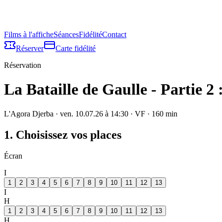
Films à l'affiche
Séances
Fidélité
Contact
Réserver
Carte fidélité
Réservation
La Bataille de Gaulle - Partie 2 
L'Agora Djerba
·
ven. 10.07.26 à 14:30
· VF
·
160
min
1. Choisissez vos places
Écran
I
1
2
3
4
5
6
7
8
9
10
11
12
13
I
H
1
2
3
4
5
6
7
8
9
10
11
12
13
H