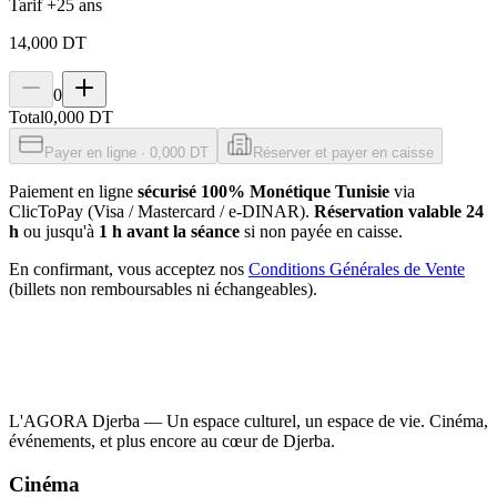
Tarif +25 ans
14,000 DT
0
Total
0,000 DT
Payer en ligne · 0,000 DT
Réserver et payer en caisse
Paiement en ligne
sécurisé 100% Monétique Tunisie
via
ClicToPay (Visa / Mastercard / e-DINAR).
Réservation valable 24
h
ou jusqu'à
1 h avant la séance
si non payée en caisse.
En confirmant, vous acceptez nos
Conditions Générales de Vente
(billets non remboursables ni échangeables).
L'AGORA Djerba — Un espace culturel, un espace de vie. Cinéma,
événements, et plus encore au cœur de Djerba.
Cinéma