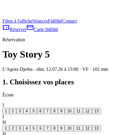
Films à l'affiche
Séances
Fidélité
Contact
Réserver
Carte fidélité
Réservation
Toy Story 5
L'Agora Djerba
·
dim. 12.07.26 à 15:00
· VF
·
102
min
1. Choisissez vos places
Écran
I
1
2
3
4
5
6
7
8
9
10
11
12
13
I
H
1
2
3
4
5
6
7
8
9
10
11
12
13
H