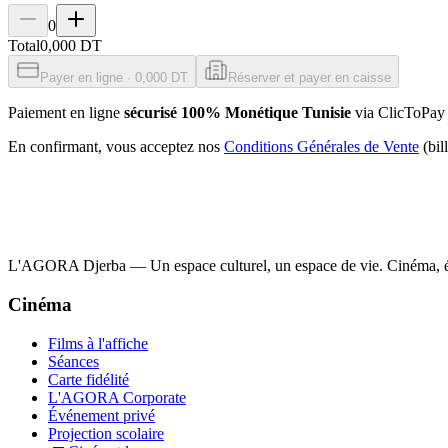
0
Total
0,000 DT
Payer en ligne · 0,000 DT
Réserver et payer en caisse
Paiement en ligne
sécurisé 100% Monétique Tunisie
via ClicToPay 
En confirmant, vous acceptez nos
Conditions Générales de Vente
(bi
L'AGORA Djerba — Un espace culturel, un espace de vie. Cinéma, év
Cinéma
Films à l'affiche
Séances
Carte fidélité
L'AGORA Corporate
Événement privé
Projection scolaire