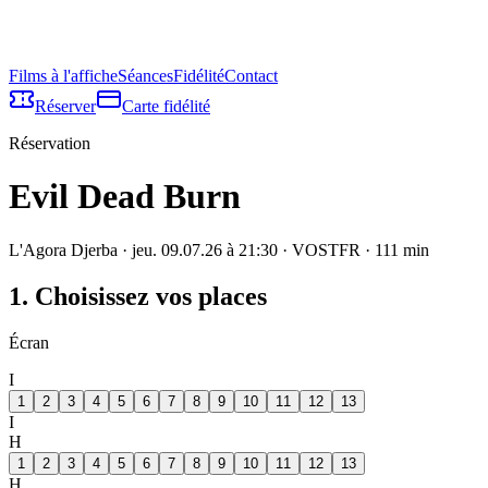
Films à l'affiche
Séances
Fidélité
Contact
Réserver
Carte fidélité
Réservation
Evil Dead Burn
L'Agora Djerba
·
jeu. 09.07.26 à 21:30
· VOSTFR
·
111
min
1. Choisissez vos places
Écran
I
1
2
3
4
5
6
7
8
9
10
11
12
13
I
H
1
2
3
4
5
6
7
8
9
10
11
12
13
H