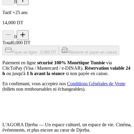
0
Tarif +25 ans
14,000 DT
0
Total
0,000 DT
Payer en ligne · 0,000 DT
Réserver et payer en caisse
Paiement en ligne
sécurisé 100% Monétique Tunisie
via
ClicToPay (Visa / Mastercard / e-DINAR).
Réservation valable 24
h
ou jusqu'à
1 h avant la séance
si non payée en caisse.
En confirmant, vous acceptez nos
Conditions Générales de Vente
(billets non remboursables ni échangeables).
L'AGORA Djerba — Un espace culturel, un espace de vie. Cinéma,
événements, et plus encore au cœur de Djerba.