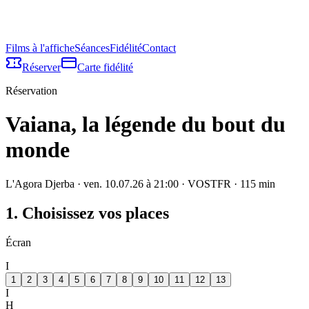
Films à l'affiche
Séances
Fidélité
Contact
Réserver
Carte fidélité
Réservation
Vaiana, la légende du bout du
monde
L'Agora Djerba
·
ven. 10.07.26 à 21:00
· VOSTFR
·
115
min
1. Choisissez vos places
Écran
I
1
2
3
4
5
6
7
8
9
10
11
12
13
I
H