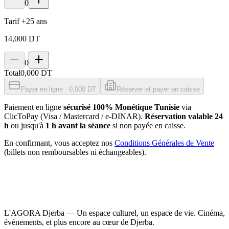
0
Tarif +25 ans
14,000 DT
0
Total
0,000 DT
Payer en ligne · 0,000 DT
Réserver et payer en caisse
Paiement en ligne
sécurisé 100% Monétique Tunisie
via
ClicToPay (Visa / Mastercard / e-DINAR).
Réservation valable 24
h
ou jusqu'à
1 h avant la séance
si non payée en caisse.
En confirmant, vous acceptez nos
Conditions Générales de Vente
(billets non remboursables ni échangeables).
L'AGORA Djerba — Un espace culturel, un espace de vie. Cinéma,
événements, et plus encore au cœur de Djerba.