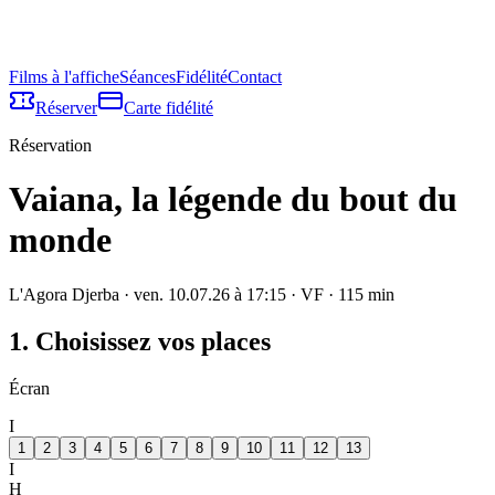
Films à l'affiche
Séances
Fidélité
Contact
Réserver
Carte fidélité
Réservation
Vaiana, la légende du bout du
monde
L'Agora Djerba
·
ven. 10.07.26 à 17:15
· VF
·
115
min
1. Choisissez vos places
Écran
I
1
2
3
4
5
6
7
8
9
10
11
12
13
I
H