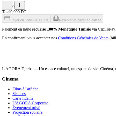
0
Total
0,000 DT
Payer en ligne · 0,000 DT
Réserver et payer en caisse
Paiement en ligne
sécurisé 100% Monétique Tunisie
via ClicToPay 
En confirmant, vous acceptez nos
Conditions Générales de Vente
(bi
L'AGORA Djerba — Un espace culturel, un espace de vie. Cinéma, év
Cinéma
Films à l'affiche
Séances
Carte fidélité
L'AGORA Corporate
Événement privé
Projection scolaire