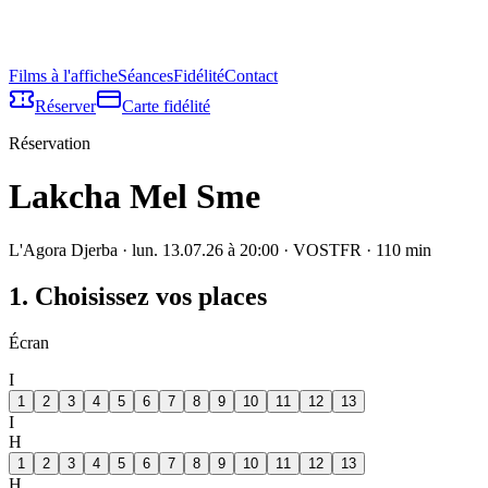
Films à l'affiche
Séances
Fidélité
Contact
Réserver
Carte fidélité
Réservation
Lakcha Mel Sme
L'Agora Djerba
·
lun. 13.07.26 à 20:00
· VOSTFR
·
110
min
1. Choisissez vos places
Écran
I
1
2
3
4
5
6
7
8
9
10
11
12
13
I
H
1
2
3
4
5
6
7
8
9
10
11
12
13
H